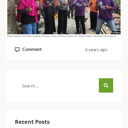
on
Comment
6 years ago
Ibarat
Mimpi,
Rumah
Sugiyah
Search
Kini
for:
Layak
Huni
Recent Posts