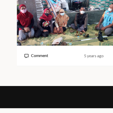
on
Comment
5 years ago
November
2021
LSS
Salurkan
Beras
KBB