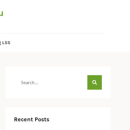
u
g LSS
Search
for:
Recent Posts